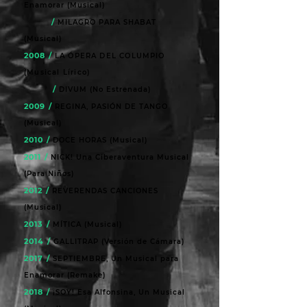
Enamorar (Musical)
/
MILAGRO PARA SHABAT
(Musical)
2008 /
LA ÓPERA DEL COLUMPIO
(Musical
Lírico
)
/
DIVUM (No Estrenada)
2009 /
REGINA, PASIÓN DE TANGO
(Musical)
2010 /
DOCE HORAS (Musical)
2011 /
NICK! Una Ciberaventura Musical
(Para Niños)
2012 /
REVERENDAS CANCIONES
(Musical)
2013 /
MÍTICA (Musical)
2014 /
GALLITRAP (Versión de Cámara)
2017 /
SEPTIEMBRE, Un Musical para
Enamorar (Remake)
2018 /
¡SOY! Esa Alfonsina, Un Musical