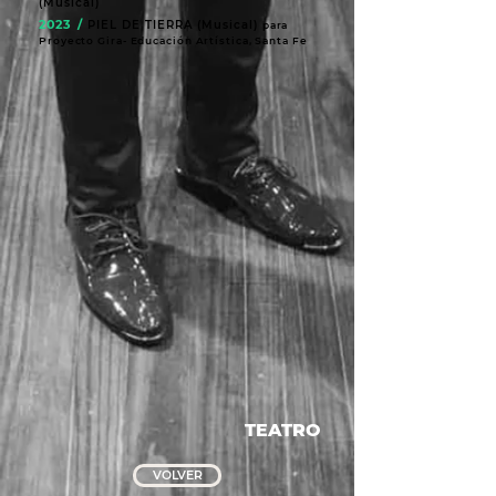
(Musical)
2023 /
PIEL DE TIERRA (Musical)
para
Proyecto Gira- Educación Artística, Santa Fe
TEATRO
VOLVER