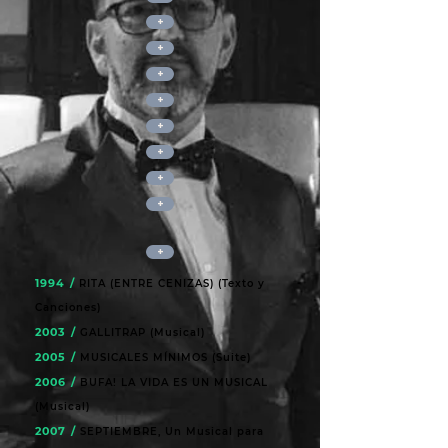
+
+
+
+
+
+
+
+
+
1994 /
RITA (ENTRE CENIZAS) (Texto y
Canciones)
2003 /
GALLITRAP (Musical)
2005 /
MUSICALES MÍNIMOS (Suite)
2006 /
BUFA! LA VIDA ES UN MUSICAL
(Musical)
2007 /
SEPTIEMBRE, Un Musical para