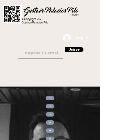
© Copyright 2021
Gustavo Palacios Pilo
Log In
Unirse
+
+
+
+
+
+