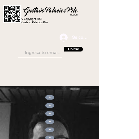
© Copyright 2021
Gustavo Palacios Pilo
Se connecter
Unirse
+
+
+
+
+
+