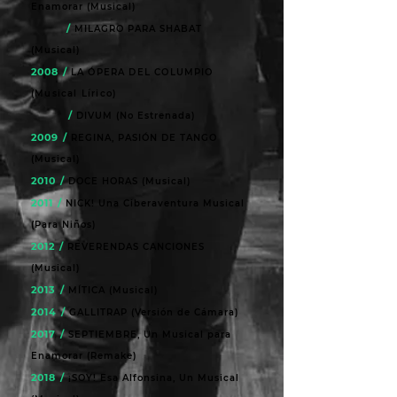
Enamorar (Musical)
/
MILAGRO PARA SHABAT
(Musical)
2008 /
LA ÓPERA DEL COLUMPIO
(Musical
Lírico
)
/
DIVUM (No Estrenada)
2009 /
REGINA, PASIÓN DE TANGO
(Musical)
2010 /
DOCE HORAS (Musical)
2011 /
NICK! Una Ciberaventura Musical
(Para Niños)
2012 /
REVERENDAS CANCIONES
(Musical)
2013 /
MÍTICA (Musical)
2014 /
GALLITRAP (Versión de Cámara)
2017 /
SEPTIEMBRE, Un Musical para
Enamorar (Remake)
2018 /
¡SOY! Esa Alfonsina, Un Musical