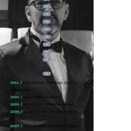
+
+
+
+
+
+
+
+
+
1994 /
RITA (ENTRE CENIZAS) (Texto y
Canciones)
2003 /
GALLITRAP (Musical)
2005 /
MUSICALES MÍNIMOS (Suite)
2006 /
BUFA! LA VIDA ES UN MUSICAL
(Musical)
2007 /
SEPTIEMBRE, Un Musical para