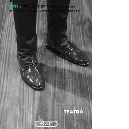
(Musical)
2023 /
PIEL DE TIERRA (Musical)
para
Proyecto Gira- Educación Artística, Santa Fe
TEATRO
VOLVER