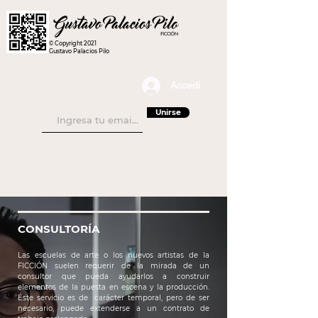
© Copyright 2021
Gustavo Palacios Pilo
Accedi
Unirse
CONSULTORÍA
Las escuelas de arte o los nuevos artistas de la
FICCIÓN suelen requerir de la mirada de un
consultor que pueda ayudarlos a construir
elementos de la puesta en escena y la producción.
Éste servicio es de carácter temporal, pero de ser
necesario, puede extenderse a un contrato de