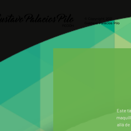
© Copyright 2021
Gustavo Palacios Pilo
Este t
maquil
allá d