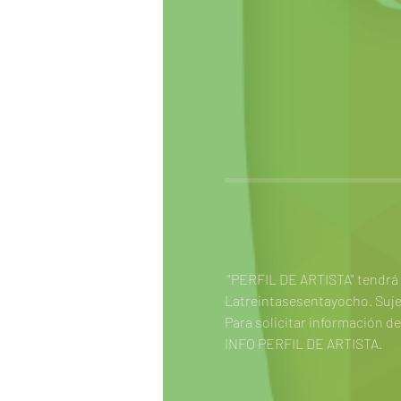
 "PERFIL DE ARTISTA" tendrá 
Latreintasesentayocho. Sujet
Para solicitar información de
INFO PERFIL DE ARTISTA.