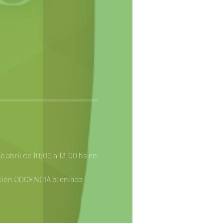
de abril de 10:00 a 13:00 hs en 
ección DOCENCIA el enlace 