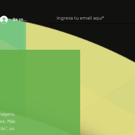
Se connecter
nagers,
es. Más
lo", un