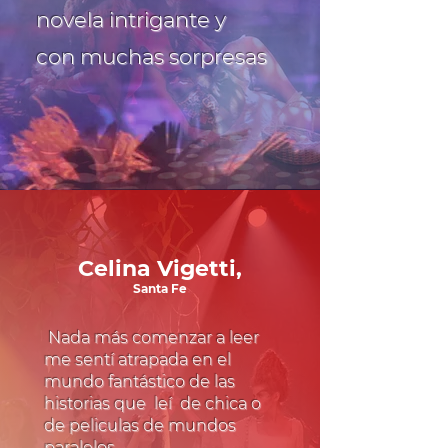
novela intrigante y
con muchas sorpresas
Celina Vigetti,
Santa Fe
Nada más comenzar a leer
me sentí atrapada en el
mundo fantástico de las
historias que leí de chica o
de peliculas de mundos
paralelos.