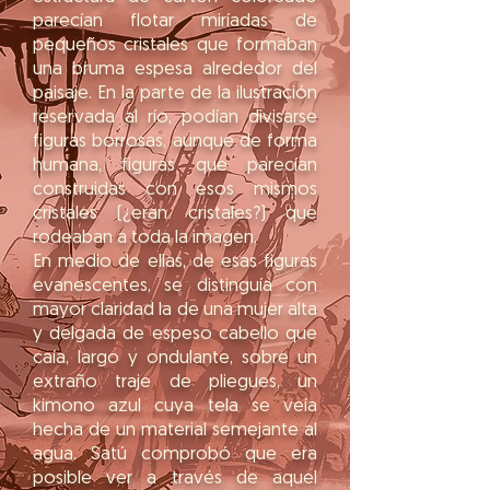
parecían flotar miríadas de
pequeños cristales que formaban
una bruma espesa alrededor del
paisaje. En la parte de la ilustración
reservada al río, podían divisarse
figuras borrosas, aunque de forma
humana, figuras que parecían
construidas con esos mismos
cristales (¿eran cristales?) que
rodeaban a toda la imagen.
En medio de ellas, de esas figuras
evanescentes, se distinguía con
mayor claridad la de una mujer alta
y delgada de espeso cabello que
caía, largo y ondulante, sobre un
extraño traje de pliegues, un
kimono azul cuya tela se veía
hecha de un material semejante al
agua. Satú comprobó que era
posible ver a través de aquel