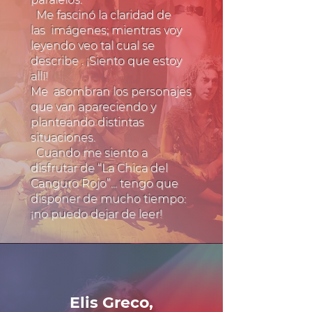
Me fascinó la claridad de
las imágenes; mientras voy
leyendo veo tal cual se
describe . ¡Siento que estoy
allí!
Me asombran los personajes
que van apareciendo y
planteando distintas
situaciones.
Cuando me siento a
disfrutar de “La Chica del
Canguro Rojo”... tengo que
disponer de mucho tiempo:
¡no puedo dejar de leer!
Elis Greco,