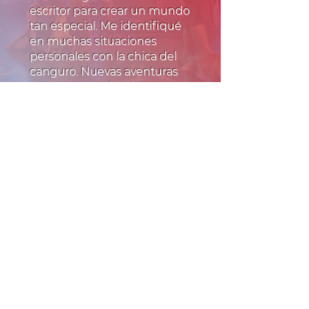
escritor para crear un mundo
tan especial. Me identifiqué
en muchas situaciones
personales con la chica del
canguro. Nuevas aventuras
nos esperan a las dos...
Aru
Bookstagramer
Una trama muy original
en la que no me veía
venir nada de todo lo
que ocurre. El personaje