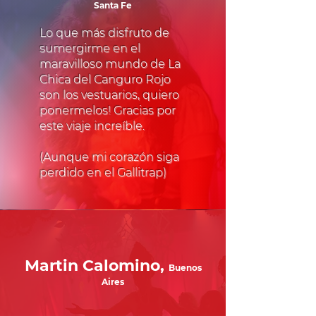
Santa Fe
Lo que más disfruto de
sumergirme en el
maravilloso mundo de La
Chica del Canguro Rojo
son los vestuarios, quiero
ponermelos! Gracias por
este viaje increíble.
(Aunque mi corazón siga
perdido en el Gallitrap)
Martin Calomino,
Buenos
Aires