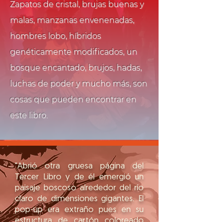
Zapatos de cristal, brujas buenas y
malas, manzanas envenenadas,
hombres lobo, híbridos
genéticamente modificados, un
bosque encantado, brujos, hadas,
luchas de poder y mucho más, son
cosas que pueden encontrar en
este libro.
"Abrió otra gruesa página del
Tercer Libro y de él emergió un
paisaje boscoso alrededor del río
claro de dimensiones gigantes. El
pop-up era extraño pues en su
estructura de cartón coloreado