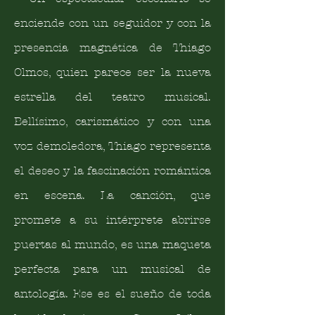
enciende con un seguidor y con la
presencia magnética de Thiago
Olmos, quien parece ser la nueva
estrella del teatro musical.
Bellísimo, carismático y con una
voz demoledora, Thiago representa
el deseo y la fascinación romántica
en escena. La canción, que
promete a su intérprete abrirse
puertas al mundo, es una maqueta
perfecta para un musical de
antología. Ese es el sueño de toda