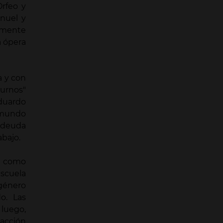
Orfeo y
nuel y
lmente
a ópera
a y con
urnos"
duardo
 mundo
 deuda
bajo.
 y como
scuela
 género
o. Las
luego,
 acción