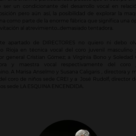
 ser un condicionante del desarrollo vocal en relaci
ición pero aún así, la posibilidad de explorar la maq
a como parte de la enorme fábrica que significa una ó
vitación al atrevimiento...demasiado tentadora.
te apartado de DIRECTORES no quiero ni debo olv
io Rioja en técnica vocal del coro juvenil masculino
tor general Cristian Gómez; a Virginia Bono y Soledad
tora y maestra vocal respectivamente del coro j
no. A Marisa Anselmo y Susana Caligaris , directora y 
del coro de niños sede CREI y a José Rudolf, director d
ños sede LA ESQUINA ENCENDIDA.