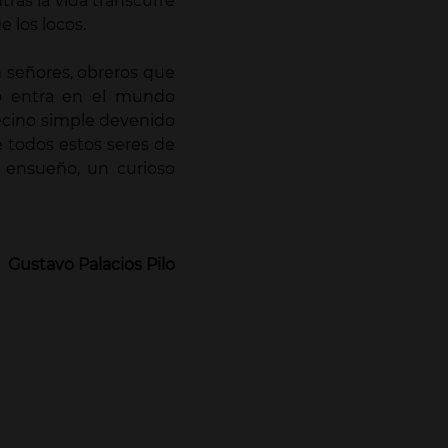
ras la vida transcurre
 los locos.
 señores, obreros que
o entra en el mundo
vecino simple devenido
e todos estos seres de
l ensueño, un curioso
Gustavo Palacios Pilo