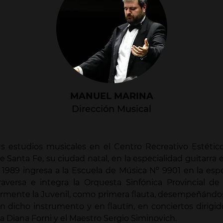
MANUEL MARINA
Dirección Musical
us estudios musicales en el Centro Recreativo Estético
e Santa Fe, su ciudad natal, en la especialidad guitarra 
 1989 ingresa a la Escuela de Música Nº 9901 en la esp
traversa e integra la Orquesta Sinfónica Provincial de
ormente la Juvenil, como primera flauta, desempeñánd
en dicho instrumento y en flautín, en conciertos dirigid
a Diana Forni y el Maestro Sergio Siminovich.