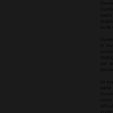
Desde
Eurid
hasta
quijot
es de 
Durant
la in
cumpl
Rodrí
del 
pendie
La ex
parte
Provi
como 
dific
impli