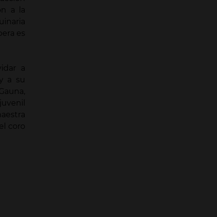
ón a la
uinaria
pera es
idar a
 y a su
 Gauna,
uvenil
maestra
el coro