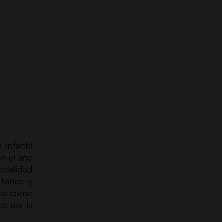
 Infantil
en el año
ecialidad
 Niños y
ose como
os por la