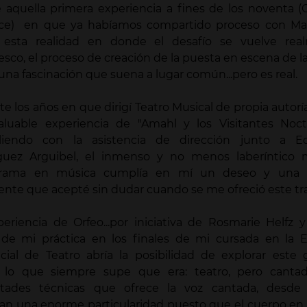
 aquella primera experiencia a fines de los noventa (
ice) en que ya habíamos compartido proceso con Ma
 esta realidad en donde el desafío se vuelve rea
esco, el proceso de creación de la puesta en escena de l
una fascinación que suena a lugar común...pero es real.
e los años en que dirigí Teatro Musical de propia autorí
valuable experiencia de "Amahl y los Visitantes Noct
iendo con la asistencia de dirección junto a E
guez Arguibel, el inmenso y no menos laberíntico
drama en música cumplía en mí un deseo y una
nte que acepté sin dudar cuando se me ofreció este tra
periencia de Orfeo...por iniciativa de Rosmarie Helfz
 de mi práctica en los finales de mi cursada en la E
ncial de Teatro abría la posibilidad de explorar este
lo que siempre supe que era: teatro, pero cantad
ultades técnicas que ofrece la voz cantada, desde 
can una enorme particularidad puesto que el cuerpo en