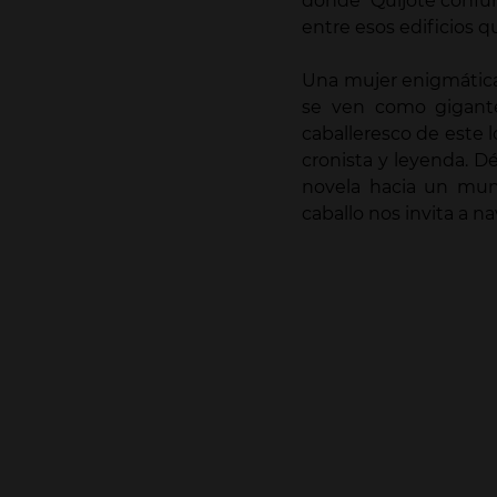
donde Quijote confund
entre esos edificios q
Una mujer enigmática
se ven como gigant
caballeresco de este 
cronista y leyenda. D
novela hacia un mund
caballo nos invita a n