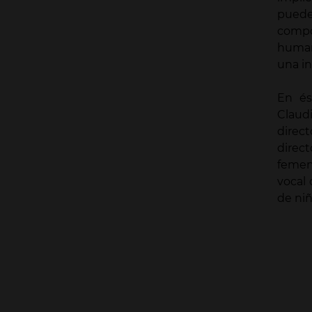
puede
compos
human
una in
En és
Claud
direc
direc
femeni
vocal 
de ni