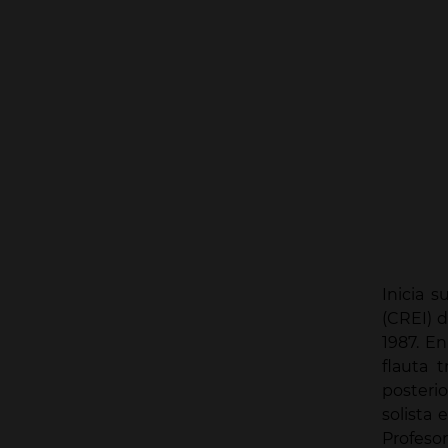
Inicia s
(CREI) d
1987. En
flauta 
posteri
solista 
Profesor