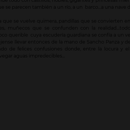
e todo con castillos, nobles, gigantes y princesas mient
ue se parecen también a un río, a un barco…a una nave de
 que se vuelve quimera, pandillas que se convierten en
es, muñecos que se confunden con la realidad…tod
loco querible cuya escudería guardiana se confía a un 
éjense llevar entonces de la mano de Sancho Panza y d
o de felices confusiones donde, entre la locura y e
avegar aguas impredecibles...