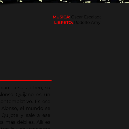
MÚSICA:
Oscar Escalada
LIBRETO:
Rodolfo Amy
ían a su ajetreo; su
Alonso Quijano es un
ontemplativo. Es ese
e Alonso, el mundo se
Quijote y sale a ese
s más débiles. Allí es