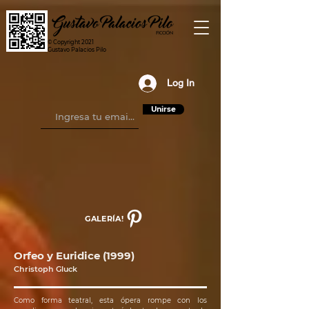
© Copyright 2021
Gustavo Palacios Pilo
Log In
Unirse
GALERÍA!
Orfeo y Euridice (1999)
Christoph Gluck
Como forma teatral, esta ópera rompe con los