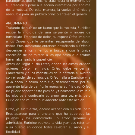
paradigmas que la misma traía hasta el momento de
su creación y pone a la acción dramática por encima
de la música. De esta manera, la vuelve dinámica y
asequible para un público principiante en el género.
ARGUMENTO
Tratando de huír de un fauno que la molesta, Euridice
recibe la mordida de una serpiente y muere de
inmediato. Transido de dolor, su esposo Orfeo implora
a los Dioses que le permitan recuperarla de algún
modo. Eros desciende entonces desafiando a Orfeo a
descender a los infiernos a buscarla con la única
condición de no mirarla a los ojos hasta que ambos
hayan alcanzado la superficie.
Antes de llegar al río Leteo, donde las almas olvidan
quienes fueron en vida, Orfeo debe vencer al
Cancerbero y a los monstruos de la entrada al Averno
con el poder de su música. Orfeo halla a Euridice y la
lleva hacia la salida pero ella, desconcertada por su
aparente falta de cariño, le reprocha su frialdad. Orfeo
no puede soportar esta presiòn y finalmente la mira a
los ojos para confesarle su amor una vez más pero
Euridice cae muerta nuevamente ante esta acción.
Orfeo, ya sin fuerzas, decide acabar con su vida, pero
Eros aparece para anunciarle que ha superado las
pruebas y ha demostrado un amor genuino y
admirable. Euridice vuelve a la vida y ambos retornan
a su pueblo en donde todos celebran su amor y su
fidelidad.