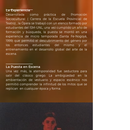
La Experiencia
Desarrollada como práctica de Promoción
Sociocultural ( Carrera de la Escuela Provincial de
Teatro) , la Ópera se trabajó con un elenco formado por
estudiantes del ISM-UNL; una vez cumplido un año de
formación y búsqueda, la puesta se montó en una
experiencia de micro temporada (Santa Fe-Nogoyá,
1999) que permitió el descubrimiento del género por
los entonces estudiantes del mismo y el
entrenamiento en el desarrollo global del arte de la
escena.
La Puesta en Escena
Una vez más, la atemporalidad fue seductora para
salir del clásico griego. La ambigüedad en la
ambientación de vestuario y espacio escénico nos
permitió comprender la infinitud de los mitos que se
replican en cualquier época y forma.