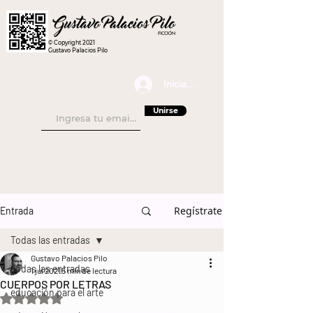
© Copyright 2021
Gustavo Palacios Pilo
Iniciar sesión
Unirse
Regístrate
Entrada
Todas las entradas
Gustavo Palacios Pilo
Todas las entradas
1 jul 2021
5 min de lectura
CUERPOS POR LETRAS
educación para el arte
Obtuvo NaN de 5 estrellas.
#literatura
#libros
#novelas
#historias