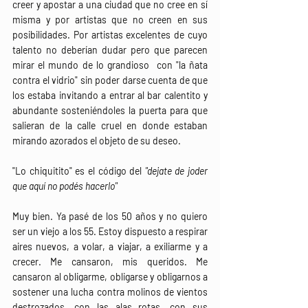
creer y apostar a una ciudad que no cree en sí 
misma y por artistas que no creen en sus 
posibilidades. Por artistas excelentes de cuyo 
talento no deberían dudar pero que parecen 
mirar el mundo de lo grandioso  con "la ñata 
contra el vidrio" sin poder darse cuenta de que 
los estaba invitando a entrar al bar calentito y 
abundante sosteniéndoles la puerta para que 
salieran de la calle cruel en donde estaban 
mirando azorados el objeto de su deseo.
"Lo chiquitito" es el código del 
"dejate de joder 
que aquí no podés hacerlo"
Muy bien. Ya pasé de los 50 años y no quiero 
ser un viejo a los 55. Estoy dispuesto a respirar 
aires nuevos, a volar, a viajar, a exiliarme y a 
crecer. Me cansaron, mis queridos. Me 
cansaron al obligarme, obligarse y obligarnos a 
sostener una lucha contra molinos de vientos 
destrozados, con las alas rotas, con sus 