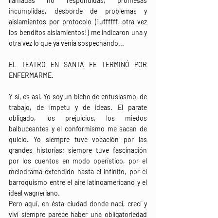
llamadas no respondidas, promesas 
incumplidas, desborde de problemas y 
aislamientos por protocolo (¡uffffff, otra vez 
los benditos aislamientos!) me indicaron una y 
otra vez lo que ya venía sospechando...
EL TEATRO EN SANTA FE TERMINÓ POR 
ENFERMARME.
Y sí, es así. Yo soy un bicho de entusiasmo, de 
trabajo, de ímpetu y de ideas. El parate 
obligado, los prejuicios, los miedos 
balbuceantes y el conformismo me sacan de 
quicio. Yo siempre tuve vocación por las 
grandes historias; siempre tuve fascinación 
por los cuentos en modo operístico, por el 
melodrama extendido hasta el infinito, por el 
barroquismo entre el aire latinoamericano y el 
ideal wagneriano. 
Pero aquí, en ésta ciudad donde nací, crecí y 
viví siempre parece haber una obligatoriedad 