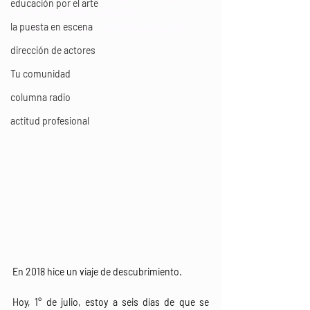
educación por el arte
#audiovisual
#cine
#television
la puesta en escena
#audienciashispanas
#broadway
#westend
dirección de actores
Tu comunidad
columna radio
actitud profesional
En 2018 hice un viaje de descubrimiento.
Hoy, 1° de julio, estoy a seis días de que se 