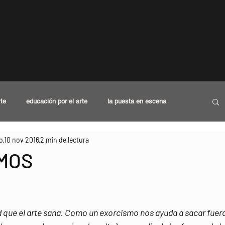
rte
educación por el arte
la puesta en escena
o
10 nov 2016
2 min de lectura
ad
columna radio
actitud profesional
MOS
trellas.
que el arte sana. Como un exorcismo nos ayuda a sacar fuera 