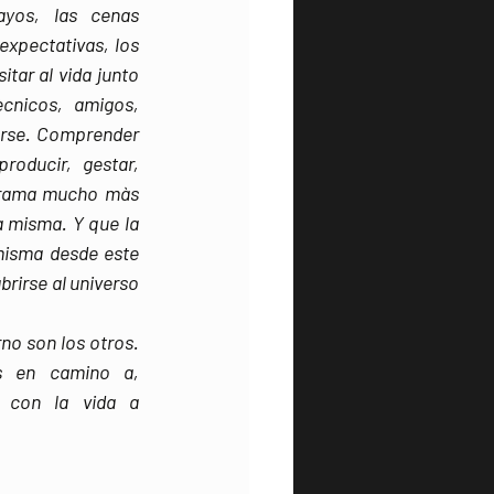
yos, las cenas 
xpectativas, los 
ar al vida junto 
cnicos, amigos, 
arse. Comprender 
oducir, gestar, 
trama mucho màs 
a misma. Y que la 
misma desde este 
rirse al universo 
no son los otros. 
s en camino a, 
s con la vida a 