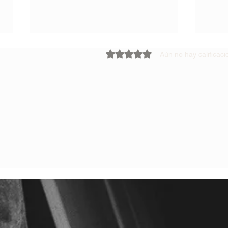
Obtuvo 0 de 5 estrellas.
Aún no hay calificac
BITÁCORA DE UN NUEVO
¿CO
TIEMPO
ESCU