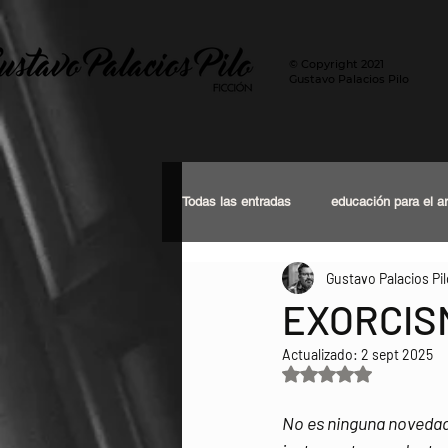
© Copyright 2021
Gustavo Palacios Pilo
Todas las entradas
educación para el a
Gustavo Palacios Pil
dirección de actores
Tu comunid
EXORCIS
Actualizado:
2 sept 2025
Obtuvo NaN de 5 es
No es ninguna novedad 