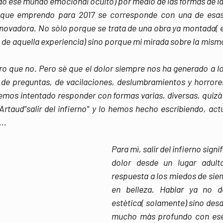
do ese mundo emocional oculto) por medio de las formas de la 
 que emprendo para 2017 se corresponde con una de esas
novadora. No sòlo porque se trata de una obra ya montada( el
 de aquella experiencia) sino porque mi mirada sobre la misma 
ro que no. Pero sè que el dolor siempre nos ha generado a l
de preguntas, de vacilaciones, deslumbramientos y horrores
emos intentado responder con formas varias, diversas, quizà
 Artaud"salir del infierno" y lo hemos hecho escribiendo, ac
..
Para mì, salir del infierno signi
dolor desde un lugar adulto
respuesta a los miedos de siem
en belleza. Hablar ya no d
estètica( solamente) sino desd
mucho màs profundo con ese 