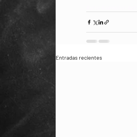
#arte
#sanacion
#pr
Entradas recientes