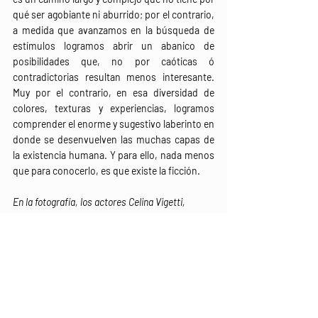
qué ser agobiante ni aburrido; por el contrario, 
a medida que avanzamos en la búsqueda de 
estímulos logramos abrir un abanico de 
posibilidades que, no por caóticas ó 
contradictorias resultan menos interesante. 
Muy por el contrario, en esa diversidad de 
colores, texturas y experiencias, logramos 
comprender el enorme y sugestivo laberinto en 
donde se desenvuelven las muchas capas de 
la existencia humana. Y para ello, nada menos 
que para conocerlo, es que existe la ficción.
En la fotografía, los actores Celina Vigetti, 
Claudio Paz, Nelda González y Gustavo Palacios 
Pilo durante la puesta de "La Bámbola" ( 2013-
2014)