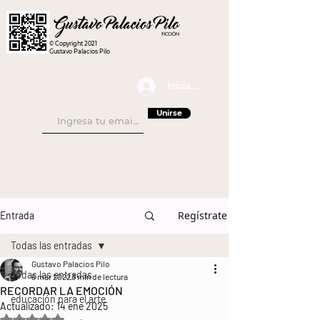
© Copyright 2021
Gustavo Palacios Pilo
Iniciar sesión
Unirse
Regístrate
Entrada
Todas las entradas
Gustavo Palacios Pilo
Todas las entradas
6 mar 2022
3 min de lectura
RECORDAR LA EMOCIÓN
educación para el arte
Actualizado:
14 ene 2025
Obtuvo NaN de 5 estrellas.