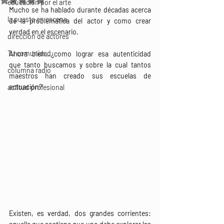
educación por el arte
Mucho se ha hablado durante décadas acerca 
la puesta en escena
de la problemática del actor y como crear 
verdad en el escenario.
dirección de actores
Tu comunidad
Ahora bien...¿como lograr esa autenticidad 
que tanto buscamos y sobre la cual tantos 
columna radio
maestros han creado sus escuelas de 
actuación?
actitud profesional
Existen, es verdad, dos grandes corrientes: 