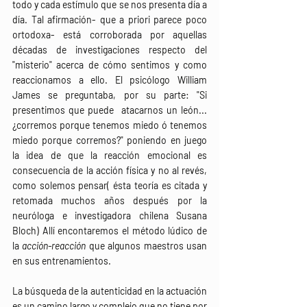
todo y cada estímulo que se nos presenta día a 
día. Tal afirmación- que a priori parece poco 
ortodoxa- está corroborada por aquellas 
décadas de investigaciones respecto del 
"misterio" acerca de cómo sentimos y como 
reaccionamos a ello. El psicólogo William 
James se preguntaba, por su parte: "Si 
presentimos que puede  atacarnos un león...
¿corremos porque tenemos miedo ó tenemos 
miedo porque corremos?" poniendo en juego 
la idea de que la reacción emocional es 
consecuencia de la acción física y no al revés, 
como solemos pensar( ésta teoría es citada y 
retomada muchos años después por la 
neuróloga e investigadora chilena Susana 
Bloch) Allí encontaremos el método lúdico de
la 
acción-reacción
 que algunos maestros usan 
en sus entrenamientos.
La búsqueda de la autenticidad en la actuación 
es un camino largo y complejo que no tiene por 