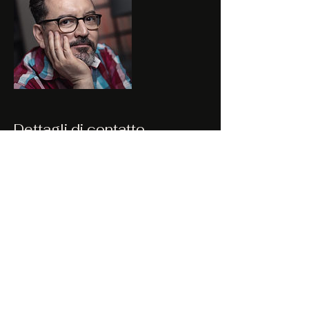
Dettagli di contatto
5493426135843
glspalacios@gmail.com
Santa Fe, S 3000, ARG