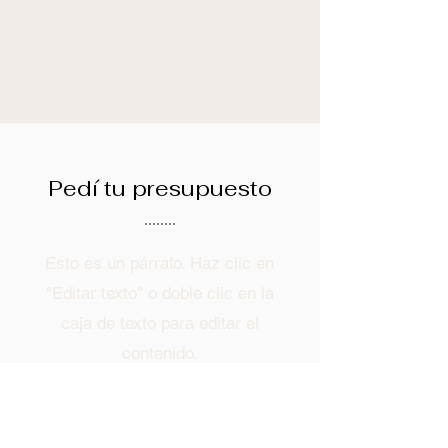
well on almost every site.
Helvetica Light is an easy-to-read font,
with tall and narrow letters, that works
well on almost every site.
Pedí tu presupuesto
Esto es un párrafo. Haz clic en
"Editar texto" o doble clic en la
caja de texto para editar el
contenido.
Nombre