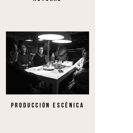
PRODUCCIÓN ESCÉNICA
Helvetica Light is an easy-to-read font,
with tall and narrow letters, that works