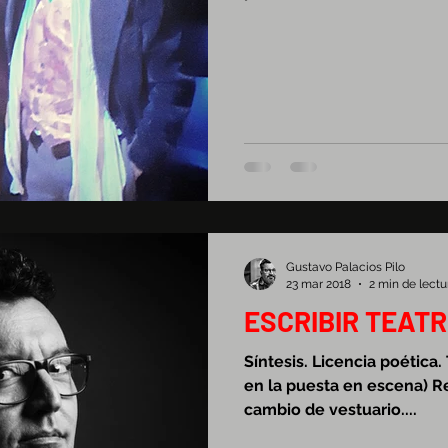
Gustavo Palacios Pilo
23 mar 2018
2 min de lectu
ESCRIBIR TEAT
Síntesis. Licencia poética
en la puesta en escena) R
cambio de vestuario....