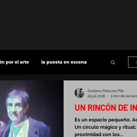
n por el arte
la puesta en escena
radio
actitud profesional
Gustavo Palacios Pilo
29 jul 2018
3 min de lectur
UN RINCÓN DE 
Es un espacio pequeño. A
Un círculo mágico y ritual
proximidad con los...