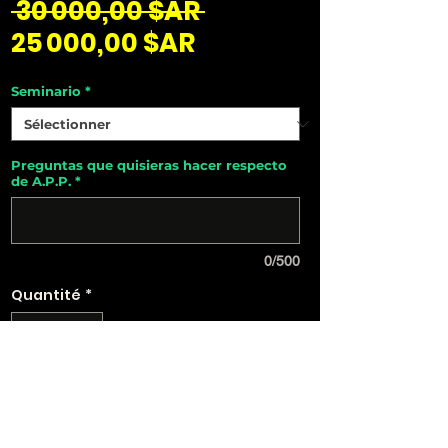
Prix
 30 000,00 $AR 
Prix
original
25 000,00 $AR
promotionnel
Seminario
*
Preguntas que quisieras hacer respecto
de A.P.P.
*
0/500
Quantité
*
Ajouter au panier
Seminario intensivo sobre la construcción